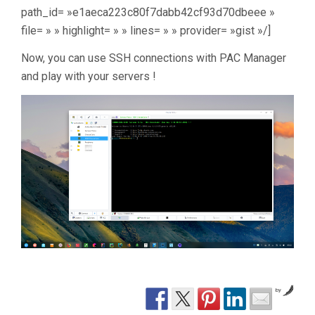
path_id= »e1aeca223c80f7dabb42cf93d70dbeee »
file= » » highlight= » » lines= » » provider= »gist »/]
Now, you can use SSH connections with PAC Manager
and play with your servers !
by