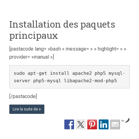
Installation des paquets
principaux
[pastacode lang= »bash » message= » » highlight= » »
provider= »manual »]
sudo apt-get install apache2 php5 mysql-
server php5-mysql libapache2-mod-php5
[/pastacode]
Lire la suite de
by