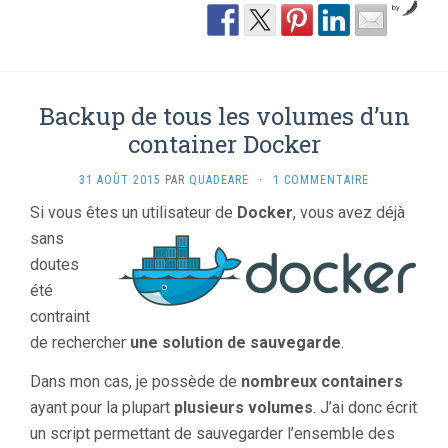
by
Backup de tous les volumes d’un
container Docker
31 AOÛT 2015
PAR
QUADEARE
·
1 COMMENTAIRE
Si vous êt
es un utilisateur de
Docker
, vous avez déjà
sans
doutes
été
contraint
de rechercher
une solution de sauvegarde
.
Dans mon cas, je possède de
nombreux containers
ayant pour la plupart
plusieurs volumes
. J’ai donc écrit
un script permettant de sauvegarder l’ensemble des