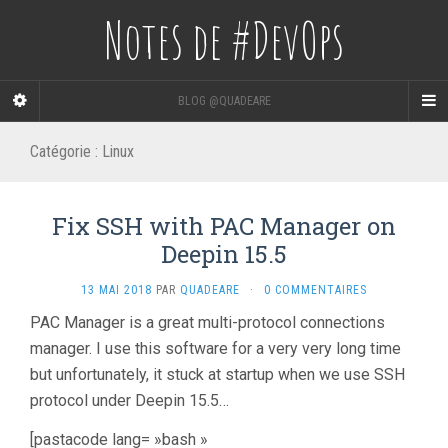
Notes de #DevOps
BLOG @QUADEARE
Catégorie :
Linux
Fix SSH with PAC Manager on
Deepin 15.5
13 MAI 2018
PAR
QUADEARE
·
0 COMMENTAIRES
PAC Manager is a great multi-protocol connections
manager. I use this software for a very very long time
but unfortunately, it stuck at startup when we use SSH
protocol under Deepin 15.5…
[pastacode lang= »bash »