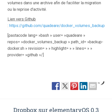
volumes dans une archive afin de faciliter la migration
ou la reprise d’activité.
Lien vers Github
:
https://github.com/quadeare/docker_volumes_backup
[pastacode lang= »bash » user= »quadeare »
repos= »docker_volumes_backup » path_id= »backup-
docker.sh » revision= » » highlight= » » lines= » »
provider= »github »/]
by
Dropbox sur elementaryOS 0.3