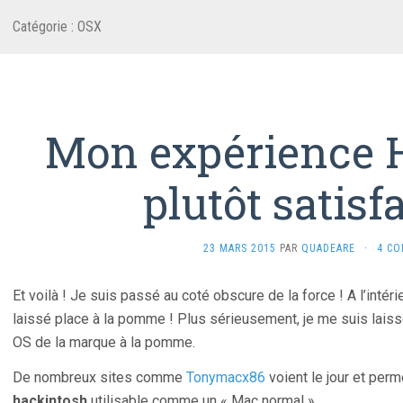
Catégorie :
OSX
Mon expérience 
plutôt satisf
23 MARS 2015
PAR
QUADEARE
·
4 C
Et voilà ! Je suis passé au coté obscure de la force ! A l’intéri
laissé place à la pomme ! Plus sérieusement, je me suis laiss
OS de la marque à la pomme.
De nombreux sites comme
Tonymacx86
voient le jour et per
hackintosh
utilisable comme un « Mac normal ».