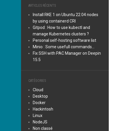
ARTICLES RÉCENTS
Install RKE 1 on Ubuntu 22.04 nodes
by using containerd CRI
Gitpod : How to use kubectl and
manage Kubernetes clusters ?
Personal self-hosting software list
Minio : Some usefull commands…
Fix SSH with PAC Manager on Deepin
15.5
CATÉGORIES
Cloud
Desktop
Docker
Hackintosh
Linux
NodeJS
Non classé