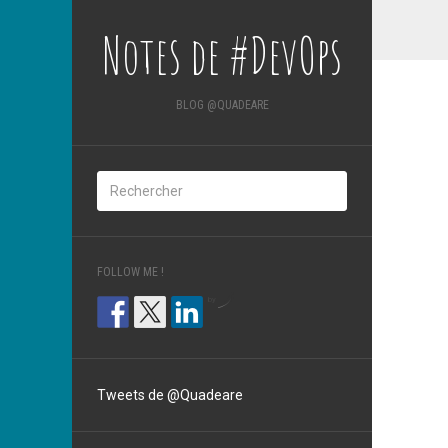
Notes de #DevOps
BLOG @QUADEARE
FOLLOW ME !
by
Tweets de @Quadeare