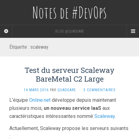
Notes de #DevOps
BLOG @QUADEARE
Étiquette :
scaleway
Test du serveur Scaleway
BareMetal C2 Large
14 MARS 2016
PAR
QUADEARE
·
3 COMMENTAIRES
L’équipe
Online.net
développe depuis maintenant
plusieurs mois,
un nouveau service IaaS
aux
caractéristiques intéressantes nommé
Scaleway
.
Actuellement, Scaleway propose les serveurs suivants
: